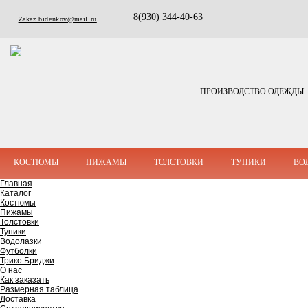
8(930) 344-40-63
Zakaz.bidenkov@mail.ru
ПРОИЗВОДСТВО ОДЕЖДЫ
КОСТЮМЫ
ПИЖАМЫ
ТОЛСТОВКИ
ТУНИКИ
ВО
Главная
Каталог
Костюмы
Пижамы
Толстовки
Туники
Водолазки
Футболки
Трико Бриджи
О нас
Как заказать
Размерная таблица
Доставка