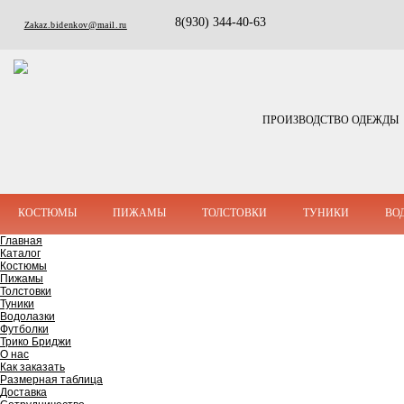
8(930) 344-40-63
Zakaz.bidenkov@mail.ru
ПРОИЗВОДСТВО ОДЕЖДЫ
КОСТЮМЫ
ПИЖАМЫ
ТОЛСТОВКИ
ТУНИКИ
ВО
Главная
Каталог
Костюмы
Пижамы
Толстовки
Туники
Водолазки
Футболки
Трико Бриджи
О нас
Как заказать
Размерная таблица
Доставка