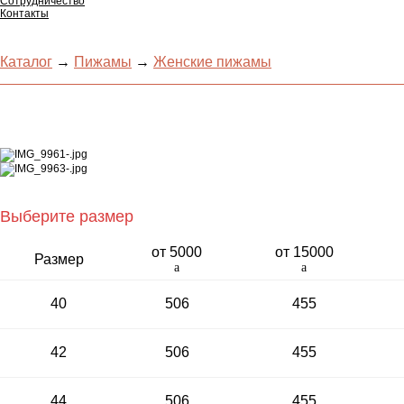
Сотрудничество
Контакты
Каталог
→
Пижамы
→
Женские пижамы
Выберите размер
от 5000­
от 15000­
Раз­мер
a
a
40
506
455
42
506
455
44
506
455