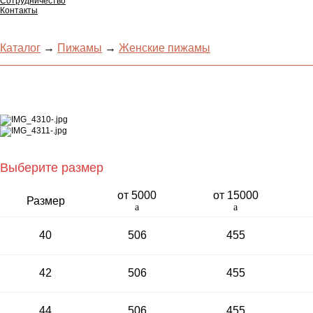
Сотрудничество
Контакты
Каталог
→
Пижамы
→
Женские пижамы
Выберите размер
от 5000­
от 15000­
Раз­мер
a
a
40
506
455
42
506
455
44
506
455