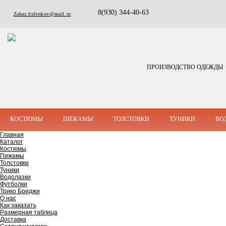
8(930) 344-40-63
Zakaz.bidenkov@mail.ru
ПРОИЗВОДСТВО ОДЕЖДЫ
КОСТЮМЫ
ПИЖАМЫ
ТОЛСТОВКИ
ТУНИКИ
ВО
Главная
Каталог
Костюмы
Пижамы
Толстовки
Туники
Водолазки
Футболки
Трико Бриджи
О нас
Как заказать
Размерная таблица
Доставка