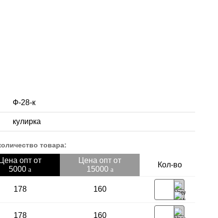
Ф-28-к
кулирка
количество товара:
Цена опт от
Цена опт от
Кол-во
5000
15000
a
a
178
160
178
160