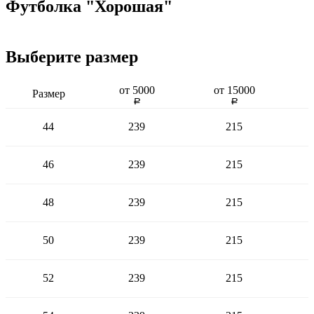
Футболка "Хорошая"
Выберите размер
от 5000­
от 15000­
Раз­мер
a
a
44
239
215
46
239
215
48
239
215
50
239
215
52
239
215